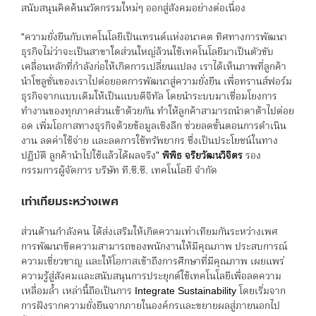
สนับสนุนคิดค้นนวัตกรรมใหม่ๆ ออกสู่สังคมอย่างต่อเนื่อง
“ความยั่งยืนกับเทคโนโลยีเป็นเทรนด์แห่งอนาคต ทิศทางการพัฒนา
ธุรกิจไม่ว่าจะเป็นสาขาใดส่วนใหญ่ล้วนใช้เทคโนโลยีมาเป็นตัวขับ
เคลื่อนหลักที่กำลังก่อให้เกิดการเปลี่ยนแปลง เราได้เห็นภาพที่ลูกค้า
นำโซลูชั่นของเราไปต่อยอดการพัฒนาสู่ความยั่งยืน เพื่อทรานส์ฟอร์ม
ธุรกิจจากแบบเดิมให้เป็นแบบดิจิทัล โดยนำระบบมาเชื่อมโยงการ
ทำงานของทุกภาคส่วนเข้าด้วยกัน ทำให้ลูกค้าสามารถนำดาต้าไปต่อย
อด เพิ่มโอกาสทางธุรกิจด้วยข้อมูลเชิงลึก ช่วยลดขั้นตอนการดำเนิน
งาน ลดค่าใช้จ่าย และลดการใช้ทรัพยากร ซึ่งเป็นประโยชน์ในทาง
ปฏิบัติ ลูกค้านำไปใช้แล้วได้ผลจริง”
พิพิธ จริยวัฒนวิจิตร
รอง
กรรมการผู้จัดการ บริษัท ที.ซี.ซี. เทคโนโลยี จำกัด
เท่าเทียมระหว่างเพศ
ส่วนด้านกำลังคน ได้ส่งเสริมให้เกิดความเท่าเทียมกันระหว่างเพศ
การพัฒนาขีดความสามารถของพนักงานให้มีคุณภาพ ประสบการณ์
ความเชี่ยวชาญ และให้โอกาสเข้าถึงการศึกษาที่มีคุณภาพ เผยแพร่
ความรู้สู่สังคมและสนับสนุนการประยุกต์ใช้เทคโนโลยีเพื่อลดความ
เหลื่อมล้ำ เหล่านี้ถือเป็นการ Integrate Sustainability โดยเริ่มจาก
การฝังรากความยั่งยืนจากภายในองค์กรและขยายผลสู่ภายนอกไป