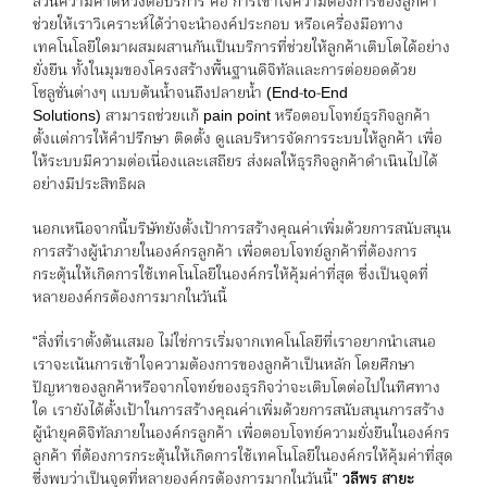
ส่วนความคาดหวังต่อบริการ คือ การเข้าใจความต้องการของลูกค้า
ช่วยให้เราวิเคราะห์ได้ว่าจะนำองค์ประกอบ หรือเครื่องมือทาง
เทคโนโลยีใดมาผสมผสานกันเป็นบริการที่ช่วยให้ลูกค้าเติบโตได้อย่าง
ยั่งยืน ทั้งในมุมของโครงสร้างพื้นฐานดิจิทัลและการต่อยอดด้วย
โซลูชั่นต่างๆ แบบต้นน้ำจนถึงปลายน้ำ (End-to-End
Solutions) สามารถช่วยแก้ pain point หรือตอบโจทย์ธุรกิจลูกค้า
ตั้งแต่การให้คำปรึกษา ติดตั้ง ดูแลบริหารจัดการระบบให้ลูกค้า เพื่อ
ให้ระบบมีความต่อเนื่องและเสถียร ส่งผลให้ธุรกิจลูกค้าดำเนินไปได้
อย่างมีประสิทธิผล
นอกเหนือจากนี้บริษัทยังตั้งเป้าการสร้างคุณค่าเพิ่มด้วยการสนับสนุน
การสร้างผู้นำภายในองค์กรลูกค้า เพื่อตอบโจทย์ลูกค้าที่ต้องการ
กระตุ้นให้เกิดการใช้เทคโนโลยีในองค์กรให้คุ้มค่าที่สุด ซึ่งเป็นจุดที่
หลายองค์กรต้องการมากในวันนี้
“สิ่งที่เราตั้งต้นเสมอ ไม่ใช่การเริ่มจากเทคโนโลยีที่เราอยากนำเสนอ
เราจะเน้นการเข้าใจความต้องการของลูกค้าเป็นหลัก โดยศึกษา
ปัญหาของลูกค้าหรือจากโจทย์ของธุรกิจว่าจะเติบโตต่อไปในทิศทาง
ใด เรายังได้ตั้งเป้าในการสร้างคุณค่าเพิ่มด้วยการสนับสนุนการสร้าง
ผู้นำยุคดิจิทัลภายในองค์กรลูกค้า เพื่อตอบโจทย์ความยั่งยืนในองค์กร
ลูกค้า ที่ต้องการกระตุ้นให้เกิดการใช้เทคโนโลยีในองค์กรให้คุ้มค่าที่สุด
ซึ่งพบว่าเป็นจุดที่หลายองค์กรต้องการมากในวันนี้”
วลีพร สายะ