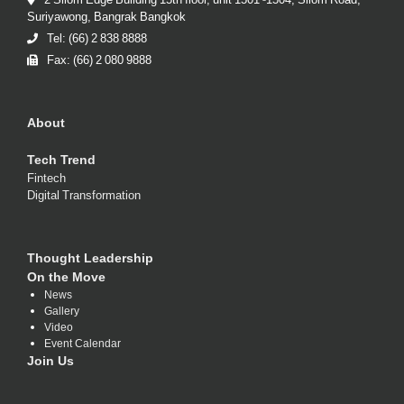
2 Silom Edge Building 15th floor, unit 1501 -1504, Silom Road,
Suriyawong, Bangrak Bangkok
Tel: (66) 2 838 8888
Fax: (66) 2 080 9888
About
Tech Trend
Fintech
Digital Transformation
Thought Leadership
On the Move
News
Gallery
Video
Event Calendar
Join Us