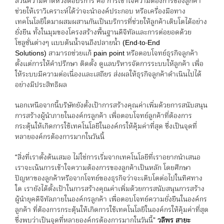
ส่วนความคาดหวังต่อบริการ คือ การเข้าใจความต้องการของลูกค้า
ช่วยให้เราวิเคราะห์ได้ว่าจะนำองค์ประกอบ หรือเครื่องมือทาง
เทคโนโลยีใดมาผสมผสานกันเป็นบริการที่ช่วยให้ลูกค้าเติบโตได้อย่าง
ยั่งยืน ทั้งในมุมของโครงสร้างพื้นฐานดิจิทัลและการต่อยอดด้วย
โซลูชั่นต่างๆ แบบต้นน้ำจนถึงปลายน้ำ (End-to-End
Solutions) สามารถช่วยแก้ pain point หรือตอบโจทย์ธุรกิจลูกค้า
ตั้งแต่การให้คำปรึกษา ติดตั้ง ดูแลบริหารจัดการระบบให้ลูกค้า เพื่อ
ให้ระบบมีความต่อเนื่องและเสถียร ส่งผลให้ธุรกิจลูกค้าดำเนินไปได้
อย่างมีประสิทธิผล
นอกเหนือจากนี้บริษัทยังตั้งเป้าการสร้างคุณค่าเพิ่มด้วยการสนับสนุน
การสร้างผู้นำภายในองค์กรลูกค้า เพื่อตอบโจทย์ลูกค้าที่ต้องการ
กระตุ้นให้เกิดการใช้เทคโนโลยีในองค์กรให้คุ้มค่าที่สุด ซึ่งเป็นจุดที่
หลายองค์กรต้องการมากในวันนี้
“สิ่งที่เราตั้งต้นเสมอ ไม่ใช่การเริ่มจากเทคโนโลยีที่เราอยากนำเสนอ
เราจะเน้นการเข้าใจความต้องการของลูกค้าเป็นหลัก โดยศึกษา
ปัญหาของลูกค้าหรือจากโจทย์ของธุรกิจว่าจะเติบโตต่อไปในทิศทาง
ใด เรายังได้ตั้งเป้าในการสร้างคุณค่าเพิ่มด้วยการสนับสนุนการสร้าง
ผู้นำยุคดิจิทัลภายในองค์กรลูกค้า เพื่อตอบโจทย์ความยั่งยืนในองค์กร
ลูกค้า ที่ต้องการกระตุ้นให้เกิดการใช้เทคโนโลยีในองค์กรให้คุ้มค่าที่สุด
ซึ่งพบว่าเป็นจุดที่หลายองค์กรต้องการมากในวันนี้”
วลีพร สายะ