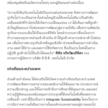
สนับสนุนคิดค้นนวัตกรรมใหม่ๆ ออกสู่สังคมอย่างต่อเนื่อง
“ความยั่งยืนกับเทคโนโลยีเป็นเทรนด์แห่งอนาคต ทิศทางการพัฒนา
ธุรกิจไม่ว่าจะเป็นสาขาใดส่วนใหญ่ล้วนใช้เทคโนโลยีมาเป็นตัวขับ
เคลื่อนหลักที่กำลังก่อให้เกิดการเปลี่ยนแปลง เราได้เห็นภาพที่ลูกค้า
นำโซลูชั่นของเราไปต่อยอดการพัฒนาสู่ความยั่งยืน เพื่อทรานส์ฟอร์ม
ธุรกิจจากแบบเดิมให้เป็นแบบดิจิทัล โดยนำระบบมาเชื่อมโยงการ
ทำงานของทุกภาคส่วนเข้าด้วยกัน ทำให้ลูกค้าสามารถนำดาต้าไปต่อย
อด เพิ่มโอกาสทางธุรกิจด้วยข้อมูลเชิงลึก ช่วยลดขั้นตอนการดำเนิน
งาน ลดค่าใช้จ่าย และลดการใช้ทรัพยากร ซึ่งเป็นประโยชน์ในทาง
ปฏิบัติ ลูกค้านำไปใช้แล้วได้ผลจริง”
พิพิธ จริยวัฒนวิจิตร
รอง
กรรมการผู้จัดการ บริษัท ที.ซี.ซี. เทคโนโลยี จำกัด
เท่าเทียมระหว่างเพศ
ส่วนด้านกำลังคน ได้ส่งเสริมให้เกิดความเท่าเทียมกันระหว่างเพศ
การพัฒนาขีดความสามารถของพนักงานให้มีคุณภาพ ประสบการณ์
ความเชี่ยวชาญ และให้โอกาสเข้าถึงการศึกษาที่มีคุณภาพ เผยแพร่
ความรู้สู่สังคมและสนับสนุนการประยุกต์ใช้เทคโนโลยีเพื่อลดความ
เหลื่อมล้ำ เหล่านี้ถือเป็นการ Integrate Sustainability โดยเริ่มจาก
การฝังรากความยั่งยืนจากภายในองค์กรและขยายผลสู่ภายนอกไป