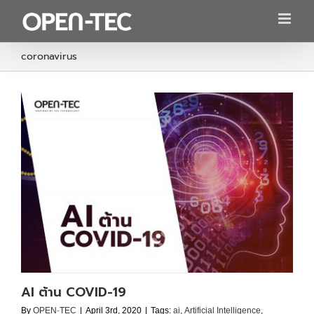
Skip
to
content
coronavirus
AI ต้าน COVID-19
By
OPEN-TEC
|
April 3rd, 2020
|
Tags:
ai
,
Artificial Intelligence
,