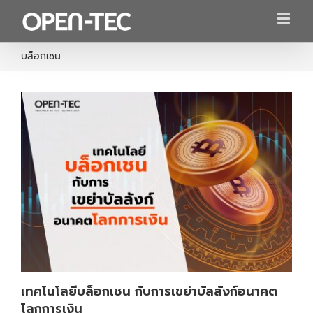
Skip
to
content
บล็อกเชน
เทคโนโลยีบล็อกเชน กับการเขย่าบัลลังก์อนาคต
โลกการเงิน