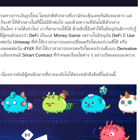
รมทางการเงินรูปใหม่ โดยปกติตัวกลางที่เรามักจะคุ้นเคยกันคือธนาคาร แต่
็จะทำให้ตัวกลางในที่นี้ไม่มีอีกต่อไป และด้วยความที่มันไม่มีตัวกลาง
นใคร รายได้เท่าไหร่ เราก็สามารถใช้ได้ ด้วยสิ่งนี้จึงทำให้ในปัจจุบันมีการรับรู้
นที่ผู้คนมักมองว่า DeFi เป็นแค่ Money Game เพราะในปัจจุบัน DeFi มี Use
ตฟอร์ม Uniswap ที่ทำให้เราสามารถแลกเปลี่ยนคริปโตเคอร์เรนซี่ได้ หรือ
อ แพลตฟอร์ม dYdX ที่ทำให้เราสามารถเทรดคริปโตเคอร์เรนซี่แบบ Derivative
พราะบล็อกเชนมี Smart Contract ที่กำหนดเงื่อนไขต่าง ๆ อย่างเปิดเผยและตรวจ
ื่องจากยังมีผู้คนอีกมากที่อาจจะยังไม่ได้ตระหนักถึงข้อดีในส่วนนี้