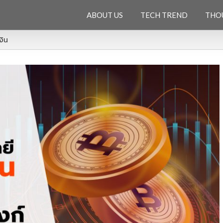
ABOUT US
TECH TREND
THO
งิน