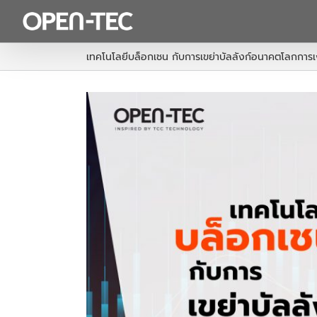
Skip
to
content
เทคโนโลยีบล็อกเชน กับการเขย่าบัลลังก์อนาคตโลกการเ