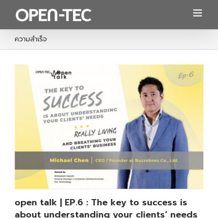
Skip
to
content
ความสำเร็จ
open talk | EP.6 : The key to success is
about understanding your clients’ needs