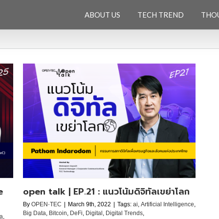
ABOUT US
TECH TREND
THO
โลก
e
open talk | EP.21 : แนวโน้มดิจิทัลเขย่าโลก
By
OPEN-TEC
|
March 9th, 2022
|
Tags:
ai
,
Artificial Intelligence
,
Big Data
,
Bitcoin
,
DeFi
,
Digital
,
Digital Trends
,
ta
,