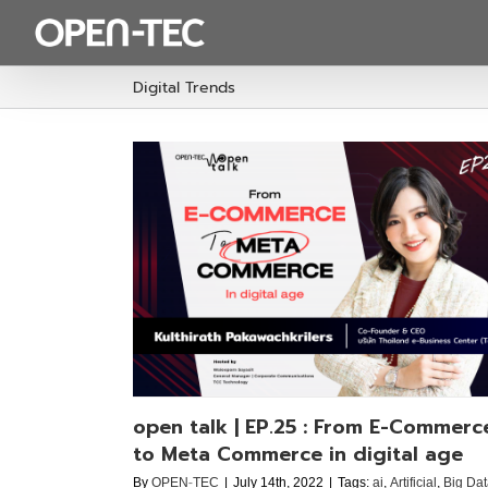
Skip
to
content
Digital Trends
 E-Commerce
open talk | EP.21 : แนวโน้มดิจิทัลเขย่า
igital age
Thought Leadership
p
open talk | EP.25 : From E-Commerc
to Meta Commerce in digital age
By
OPEN-TEC
|
July 14th, 2022
|
Tags:
ai
,
Artificial
,
Big Da