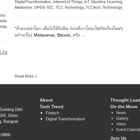
DigitalTransformation
,
Internet of Things
,
IoT
,
Machine Learning
,
Metaverse
,
OPEN-TEC
,
TCC Technology
,
TCCtech
,
Technology
Key
bile
logy
,
“ถ้าจะเขย่าโลก เพื่อไปให้ถึงฝัน ก่อนที่เราไปจะโฟกัสเรื่องใหม่ๆ
อย่างเรื่อง Metaverse, Bitcoin, หรือ ...
ไงให้
Read More
About
Thought Lead
Tech Trend
On the Move
Building 15th
Fintech
News
1504, Silom
Gallery
Digital Transformation
g, Bangrak
Video
Event Calend
38 8888
Join Us