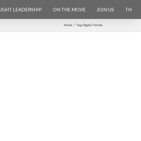
UGHT LEADERSHIP
ON THE MOVE
JOIN US
TH
Home
/
Tag:
Digital Trends