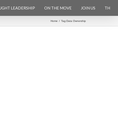
UGHT LEADERSHIP
ON THE MOVE
JOIN US
TH
Home
/
Tag:
Data Ownership