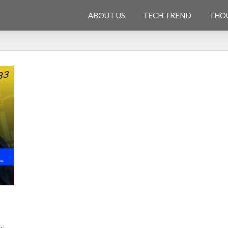
ABOUT US
TECH TREND
THO
a
,