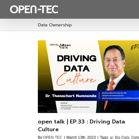
Skip
to
content
Data Ownership
ving Data
p
open talk | EP.33 : Driving Data
Culture
By
OPEN-TEC
|
March 13th, 2023
|
Tags:
ai
,
Big Data
,
Dat