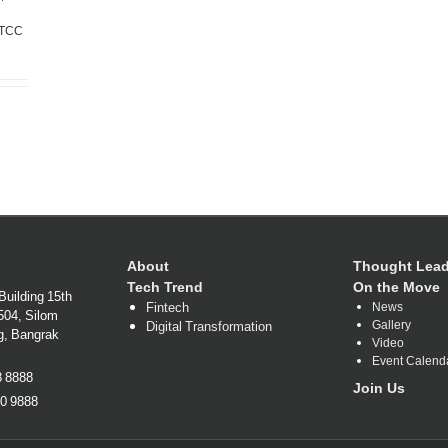
TCC
About
Thought Lead
Tech Trend
On the Move
Building 15th
Fintech
News
1504, Silom
Gallery
Digital Transformation
g, Bangrak
Video
Event Calend
38 8888
Join Us
80 9888