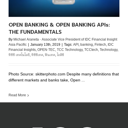
OPEN BANKING & OPEN BANKING APIs:
THE FUNDAMENTALS
By
Michael Araneta - Associate Vice President of IDC Financial Insight
Asia Pacific
|
January 13th, 2019
|
Tags:
API
,
banking
,
Fintech
,
IDC
Financial Insights
,
OPEN-TEC
,
TCC Technology
,
TCCtech
,
Technology
,
ทีซีซี เทคโนโลยี
,
ทีซีซีเทค
,
ฟินเทค
,
ไอดีซี
Photo Source: skitterphoto.com Despite many definitions that
different markets and banks take, Open ...
Read More