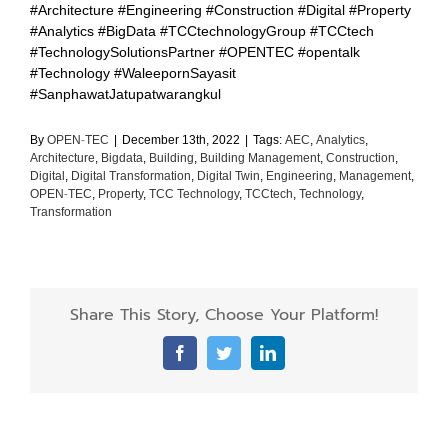
#Architecture #Engineering #Construction #Digital #Property
#Analytics #BigData #TCCtechnologyGroup #TCCtech
#TechnologySolutionsPartner #OPENTEC #opentalk
#Technology #WaleepornSayasit
#SanphawatJatupatwarangkul
By
OPEN-TEC
|
December 13th, 2022
|
Tags:
AEC
,
Analytics
,
Architecture
,
Bigdata
,
Building
,
Building Management
,
Construction
,
Digital
,
Digital Transformation
,
Digital Twin
,
Engineering
,
Management
,
OPEN-TEC
,
Property
,
TCC Technology
,
TCCtech
,
Technology
,
Transformation
Share This Story, Choose Your Platform!
Facebook
Twitter
LinkedIn