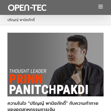
Skip
to
content
ปริญญ์ พานิชภักดิ์
ความในใจ “ปริญญ์ พานิชภักดิ์” กับความท้าทาย
ของอุตสาหกรรมการเงิน