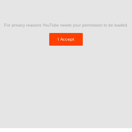
For privacy reasons YouTube needs your permission to be loaded.
I Accept