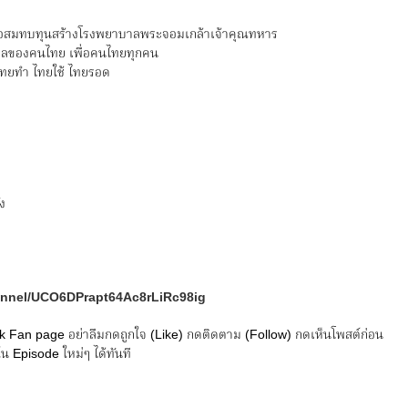
พื่อสมทบทุนสร้างโรงพยาบาลพระจอมเกล้าเจ้าคุณทหาร
ลของคนไทย เพื่อคนไทยทุกคน
ไทยทำ ไทยใช้ ไทยรอด
ง
annel/UCO6DPrapt64Ac8rLiRc98ig
 Fan page อย่าลืมกดถูกใจ (Like) กดติดตาม (Follow) กดเห็นโพสต์ก่อน
น Episode ใหม่ๆ ได้ทันที