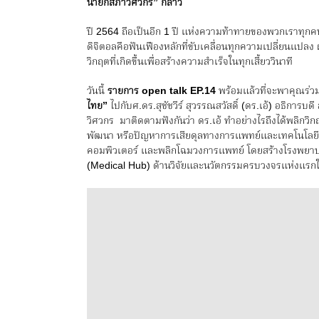
นายกสภาวิศวกร
”
กล่าว
ปี 2564 ถือเป็นอีก 1 ปี แห่งความท้าทายของพวกเราทุกคนที
ดิจิตอลคือฟันเฟืองหลักที่ขับเคลื่อนทุกความเปลี่ยนแปลง
วิกฤตที่เกิดขึ้นเพื่อสร้างความสำเร็จในทุกเสี้ยววินาที
วันนี้
รายการ
open talk EP.14
พร้อมแล้วที่จะพาคุณร่วม
ไทย”
ไปกับศ.ดร.สุชัชวีร์ สุวรรณสวัสดิ์ (ดร.เอ้) อธิ
วิศวกร มาติดตามฟังกันว่า ดร.เอ้ ทำอย่างไรถึงได้พลิกวิกฤ
พัฒนา หรือปัญหาการเสียดุลทางการแพทย์และเทคโนโลยี ฯ
คอมพิวเตอร์ และพลิกโฉมวงการแพทย์ โดยสร้างโรงพยาบา
(Medical Hub) ด้านวิจัยและนวัตกรรมครบวงจรแห่งแรก