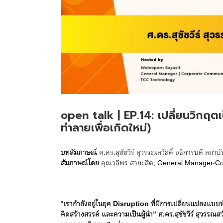
open talk | EP.14: เปลี่ยนวิกฤต
ทำลายเพื่อเกิดใหม่)
บทสัมภาษณ์
ศ.ดร.สุชัชวีร์ สุวรรณสวัสดิ์ อธิการบดี 
สัมภาษณ์โดย
คุณวลีพร สายะสิต, General Manager-C
“
เรากำลังอยู่ในยุค
Disruption
ที่มีการเปลี่ยนแปลงแบ
คิดสร้างสรรค์ และความเป็นผู้นำ
”
ศ.ดร.สุชัชวีร์ สุวรร