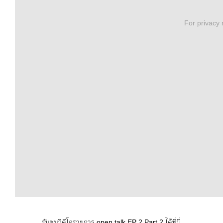
For privacy
รับชมวิดีโอรายการ open talk EP 2 Part 2 ได้ที่นี่