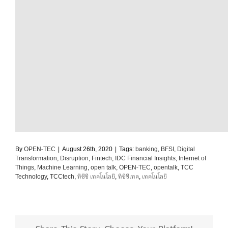
By
OPEN-TEC
|
August 26th, 2020
|
Tags:
banking
,
BFSI
,
Digital
Transformation
,
Disruption
,
Fintech
,
IDC Financial Insights
,
Internet of
Things
,
Machine Learning
,
open talk
,
OPEN-TEC
,
opentalk
,
TCC
Technology
,
TCCtech
,
ทีซีซี เทคโนโลยี
,
ทีซีซีเทค
,
เทคโนโลยี