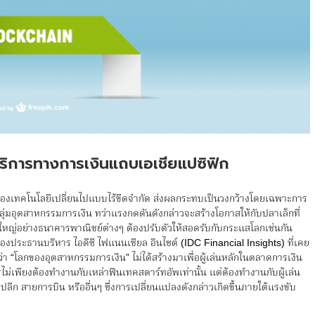
ิการทางการเงินแถบเอเชียแปซิฟิก
เทคโนโลยีเปลี่ยนไปแบบไร้ขีดจำกัด ส่งผลกระทบเป็นวงกว้างโดยเฉพาะการ
ลุ่มอุตสาหกรรมการเงิน ทว่าแรงกดดันดังกล่าวจะสร้างโอกาสให้กับปลาเล็กที่
าใหญ่อย่างธนาคารพาณิชย์ต่างๆ ต้องปรับตัวให้สอดรับกับกระแสโลกเช่นกัน
ประธานบริหาร ไอดีซี ไฟแนนเชียล อินไซต์ (IDC Financial Insights) ที่เคย
่า “โลกของอุตสาหกรรมการเงิน” ไม่ได้สร้างมาเพื่อผู้เล่นหลักในตลาดการเงิน
ม่เพียงต้องทำงานกับเหล่าฟินเทคสตาร์ทอัพเท่านั้น แต่ต้องทำงานกับผู้เล่น
ค้าปลีก สายการบิน หรืออื่นๆ ซึ่งการเปลี่ยนแปลงดังกล่าวเกิดขึ้นภายใต้แรงขับ