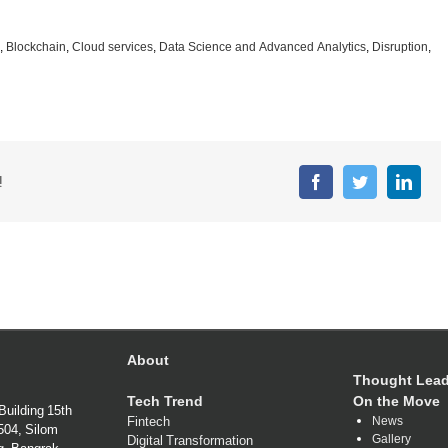
,
Blockchain
,
Cloud services
,
Data Science and Advanced Analytics
,
Disruption
,
!
Facebook
Twitter
Linke
About
Thought Lead
Tech Trend
On the Move
Building 15th
Fintech
News
1504, Silom
Gallery
Digital Transformation