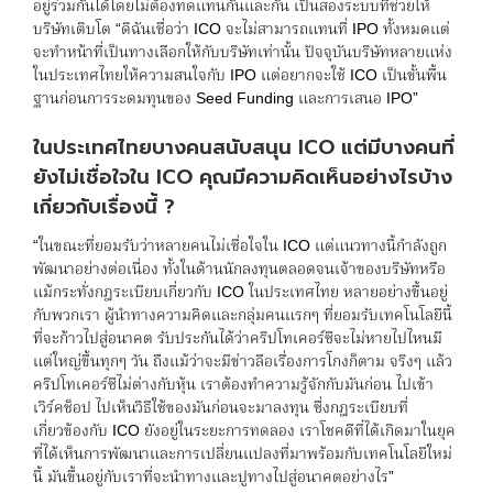
อยู่ร่วมกันได้โดยไม่ต้องทดแทนกันและกัน เป็นสองระบบที่ช่วยให้
บริษัทเติบโต “ดิฉันเชื่อว่า ICO จะไม่สามารถแทนที่ IPO ทั้งหมดแต่
จะทำหน้าที่เป็นทางเลือกให้กับบริษัทเท่านั้น ปัจจุบันบริษัทหลายแห่ง
ในประเทศไทยให้ความสนใจกับ IPO แต่อยากจะใช้ ICO เป็นขั้นพื้น
ฐานก่อนการระดมทุนของ Seed Funding และการเสนอ IPO”
ในประเทศไทยบางคนสนับสนุน ICO แต่มีบางคนที่
ยังไม่เชื่อใจใน ICO คุณมีความคิดเห็นอย่างไรบ้าง
เกี่ยวกับเรื่องนี้ ?
“ในขณะที่ยอมรับว่าหลายคนไม่เชื่อใจใน ICO แต่แนวทางนี้กำลังถูก
พัฒนาอย่างต่อเนื่อง ทั้งในด้านนักลงทุนตลอดจนเจ้าของบริษัทหรือ
แม้กระทั่งกฎระเบียบเกี่ยวกับ ICO ในประเทศไทย หลายอย่างขึ้นอยู่
กับพวกเรา ผู้นำทางความคิดและกลุ่มคนแรกๆ ที่ยอมรับเทคโนโลยีนี้
ที่จะก้าวไปสู่อนาคต รับประกันได้ว่าคริปโทเคอร์ซีจะไม่หายไปไหนมี
แต่ใหญ่ขึ้นทุกๆ วัน ถึงแม้ว่าจะมีข่าวลือเรื่องการโกงก็ตาม จริงๆ แล้ว
คริปโทเคอร์ซีไม่ต่างกับหุ้น เราต้องทำความรู้จักกับมันก่อน ไปเข้า
เวิร์คช็อป ไปเห็นวิธีใช้ของมันก่อนจะมาลงทุน ซึ่งกฎระเบียบที่
เกี่ยวข้องกับ ICO ยังอยู่ในระยะการทดลอง เราโชคดีที่ได้เกิดมาในยุค
ที่ได้เห็นการพัฒนาและการเปลี่ยนแปลงที่มาพร้อมกับเทคโนโลยีใหม่
นี้ มันขึ้นอยู่กับเราที่จะนำทางและปูทางไปสู่อนาคตอย่างไร”