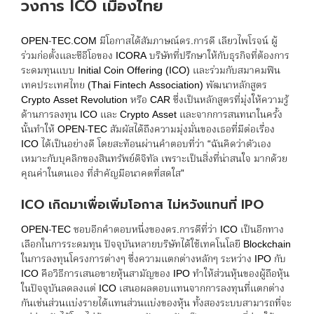
วงการ ICO เมืองไทย
OPEN-TEC.COM มีโอกาสได้สัมภาษณ์ดร.การดี เลียวไพโรจน์ ผู้
ร่วมก่อตั้งและซีอีโอของ ICORA บริษัทที่ปรึกษาให้กับธุรกิจที่ต้องการ
ระดมทุนแบบ Initial Coin Offering (ICO) และร่วมกับสมาคมฟิน
เทคประเทศไทย (Thai Fintech Association) พัฒนาหลักสูตร
Crypto Asset Revolution หรือ CAR ซึ่งเป็นหลักสูตรที่มุ่งให้ความรู้
ด้านการลงทุน ICO และ Crypto Asset และจากการสนทนาในครั้ง
นั้นทำให้ OPEN-TEC สัมผัสได้ถึงความมุ่งมั่นของเธอที่มีต่อเรื่อง
ICO ได้เป็นอย่างดี โดยสะท้อนผ่านคำตอบที่ว่า “ฉันคิดว่าตัวเอง
เหมาะกับบุคลิกของสินทรัพย์ดิจิทัล เพราะเป็นสิ่งที่น่าสนใจ มากด้วย
คุณค่าในตนเอง ที่สำคัญมีอนาคตที่สดใส”
ICO เกิดมาเพื่อเพิ่มโอกาส ไม่หวังแทนที่ IPO
OPEN-TEC ชอบอีกคำตอบหนึ่งของดร.การดีที่ว่า ICO เป็นอีกทาง
เลือกในการระดมทุน ปัจจุบันหลายบริษัทได้ใช้เทคโนโลยี Blockchain
ในการลงทุนโครงการต่างๆ ซึ่งความแตกต่างหลักๆ ระหว่าง IPO กับ
ICO คือวิธีการเสนอขายหุ้นสามัญของ IPO ทำให้ส่วนหุ้นของผู้ถือหุ้น
ในปัจจุบันลดลงแต่ ICO เสนอผลตอบแทนจากการลงทุนที่แตกต่าง
กันเช่นส่วนแบ่งรายได้แทนส่วนแบ่งของหุ้น ทั้งสองระบบสามารถที่จะ